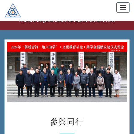
Togg
美國文化更新研究中心
navig
Culture Regeneration Research Society USA
參
參與同行
與
同
行