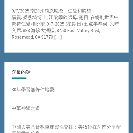
9/7/2025 南加州感恩晩會 – 仁愛和盼望
講員: 梁燕城博士, 江梁爾欣師母. 题目: 在紛亂世界中
緊持仁愛和盼望. 9-7-2025 (星期日) 五点半恭侯, 六時
入席. 888 海珍大酒樓, 8450 East Valley Blvd,
Rosemead, CA 91770
[…]
院長的話
30年學習無條件地愛
中華神學之道
中國與美基督教重建靈性交往：美牧師在河南分享聖