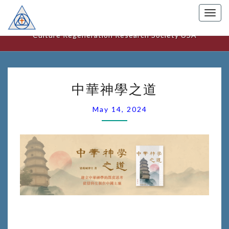
Togg
美國文化更新研究中心
navig
Culture Regeneration Research Society USA
中
中華神學之道
華
神
May 14, 2024
學
之
道