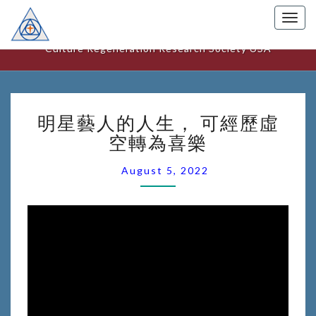
Togg
美國文化更新研究中心
navig
Culture Regeneration Research Society USA
明
明星藝人的人生， 可經歷虛
星
藝
空轉為喜樂
人
的
August 5, 2022
人
生，
可
經
歷
虛
空
轉
為