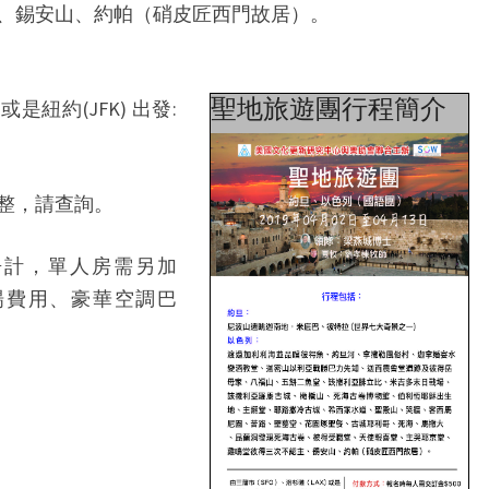
、錫安山、約帕（硝皮匠西門故居）。
聖地旅遊團行程簡介
是紐約(JFK) 出發:
整，請查詢。
房計，單人房需另加
入場費用、豪華空調巴