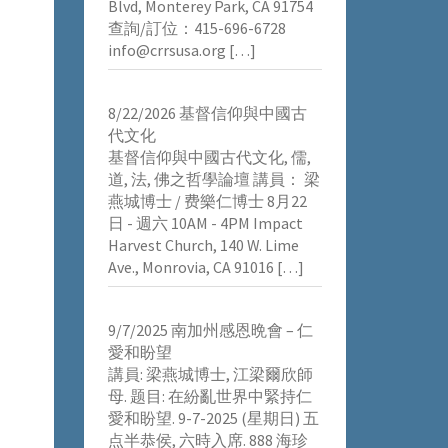
Blvd, Monterey Park, CA 91754
查詢/訂位：415-696-6728
info@crrsusa.org
[…]
8/22/2026 基督信仰與中國古
代文化
基督信仰與中國古代文化, 儒,
道, 法, 佛之哲學論壇 講員： 梁
燕城博士 / 费樂仁博士 8月22
日 - 週六 10AM - 4PM Impact
Harvest Church, 140 W. Lime
Ave., Monrovia, CA 91016
[…]
9/7/2025 南加州感恩晩會 – 仁
愛和盼望
講員: 梁燕城博士, 江梁爾欣師
母. 题目: 在紛亂世界中緊持仁
愛和盼望. 9-7-2025 (星期日) 五
点半恭侯, 六時入席. 888 海珍