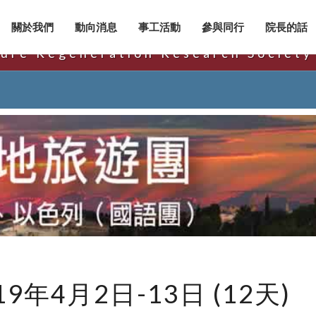
美國文化更新研究中心
關於我們
動向消息
事工活動
參與同行
院長的話
ture Regeneration Research Society
聖
9年4月2日-13日 (12天)
地
旅