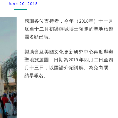
遊
June 20, 2018
團
2019
感謝各位支持者，今年（2018年）十一月
年
底至十二月初梁燕城博士領隊的聖地旅遊
4
團名額已满。
月
2
日-13
樂助會及美國文化更新研究中心再度舉辦
日
聖地旅遊團，日期為2019 年四月二日至四
(12
月十三日，以國語介紹講解。為免向隅，
天)
請早報名。