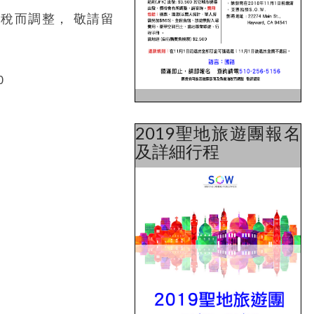
稅而調整， 敬請留
0
2019聖地旅遊團報名
及詳細行程