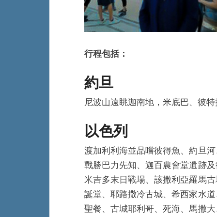
行程包括：
約旦
尼波山遠眺迦南地，米底巴、彼特拉
以色列
渡加利利海並品嚐彼得魚、約旦河
戰勝巴力先知、迦百農會堂遺跡及
米吉多末日戰場、該撒利亞羅馬古
誕堂、耶路撒冷古城、希西家水道
聖餐、古城耶利哥、死海、馬撒大