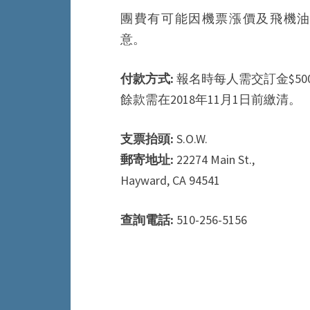
團費有可能因機票漲價及飛機油
意。
付款方式:
報名時每人需交訂金$50
餘款需在2018年11月1日前繳清。
支票抬頭:
S.O.W.
郵寄地址:
22274 Main St.,
Hayward, CA 94541
查詢電話:
510-256-5156