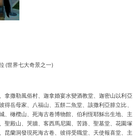
 (世界七大奇景之一)
、拿撒勒風俗村、迦拿婚宴水變酒教堂、迦密山以利亞
彼得岳母家、八福山、五餅二魚堂、該撒利亞腓立比、
城、橄欖山、死海古卷博物館、伯利恆耶穌出生地、主
、聖殿山、哭牆、客西馬尼園、苦路、聖墓堂、花園塚
、昆蘭洞發現死海古卷、彼得受職堂、天使報喜堂、主