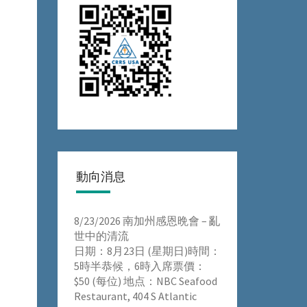
動向消息
8/23/2026 南加州感恩晩會 – 亂
世中的清流
⽇期：8⽉23⽇ (星期⽇)時間：
5時半恭候，6時⼊席票價：
$50 (每位) 地点：NBC Seafood
Restaurant, 404 S Atlantic