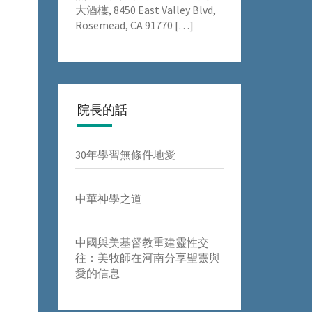
大酒樓, 8450 East Valley Blvd,
Rosemead, CA 91770
[…]
院長的話
30年學習無條件地愛
中華神學之道
中國與美基督教重建靈性交
往：美牧師在河南分享聖靈與
愛的信息