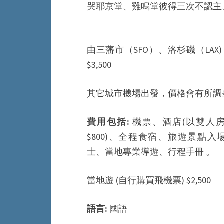
哭耶京堂、雞鳴堂彼得三次不認主
由三藩市（SFO）、洛杉磯（LAX) 或
$3,500
其它城市機場出發，價格會有所調
費用包括:
機票、酒店(以雙人
$800)、全程食宿、旅遊景點
士、當地專業導遊、行程手冊 。
當地遊 (自行購買飛機票) $2,500
語言:
國語