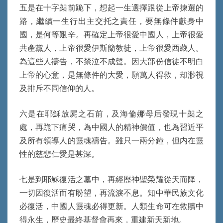
五是在十字架前跪下，想起一生選擇跟從上帝揀選的
路，繼續一生行出主交托之責任，要無條件獻身中
國，是何等艱辛。再確定上帝很愛中國人，上帝很愛
共產黨人，上帝很愛伊斯籣教徒，上帝很愛西藏人。
為這些人禱告，不禁泣不成聲。因大部份信徒不明白
上帝的心意，是無條件的大愛，願萬人得救，却渺視
及排斥不同信仰的人。
六是在耶穌放屍之石前，及海倫娜母后發現十架之
處，再跪下痛哭，為中國人的精神價值，也為習近平
及所有領導人的靈魂禱告。雖只一兩分鐘，但内在靈
性的慈悲仁愛是甚深。
七是到耶穌復活之墓中，再經歷神聖榮耀從天而降，
一切因復活而有盼望，再流淚不息。知中華民族文化
必復活，中國人靈魂必得更新。人類生命可在救贖中
得永生，歷史最終基督會再來，重建新天新地。