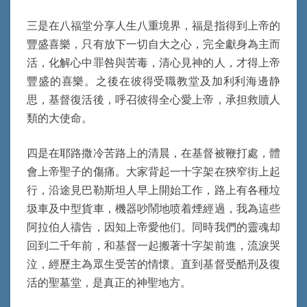
三是在八福堂分享人生八重境界，福是指得到上帝的
豐盛喜樂，只有放下一切自大之心，完全獻身為主而
活，化解心中罪咎與苦毒，清心見神的人，才得上帝
豐盛的喜樂。之後在彼得受職教堂及加利利海邊静
思，基督復活後，呼召彼得全心愛上帝，承担救贖人
類的大使命。
四是在耶路撒冷苦路上的清晨，在基督被鞭打處，體
會上帝聖子的傷痛。大家背起一十字架在狹窄街上起
行，沿途見巴勒斯坦人早上開始工作，路上有各種垃
圾車及中型貨車，機器吵鬧地喷着煙經過，我為這些
阿拉伯人禱告，因知上帝愛他们。同時我們的靈魂却
回到二千年前，和基督一起搬著十字架前進，流淚哭
泣，經歷主為眾生受苦的情懷。直到基督受酷刑及復
活的聖墓堂，是真正的神聖地方。