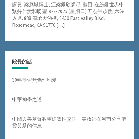
講員: 梁燕城博士, 江梁爾欣師母. 题目: 在紛亂世界中
緊持仁愛和盼望. 9-7-2025 (星期日) 五点半恭侯, 六時
入席. 888 海珍大酒樓, 8450 East Valley Blvd,
Rosemead, CA 91770
[…]
院長的話
30年學習無條件地愛
中華神學之道
中國與美基督教重建靈性交往：美牧師在河南分享聖
靈與愛的信息