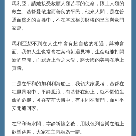
馬利亞，請她接受救贖人類苦罪的使命，懷上人類的
救主。基督愛敬虔而善良的平民，他來人間，是在普
通而貧乏的百姓中，不在掌政權與財權的皇室與豪門
家裏。
馬利亞想不到在人生中會有超自然的相遇，與神會
面。我們人生也常會在某時刻遇見神，生命就能打開
新的空間，而親近上帝之大愛，將天國的美善在地上
實踐。
二是在平和的加利利海船上，我領大家思考，基督在
狂風暴浪中，平静風浪，有基督在船上，就不懼怕生
命的危機，可在茫茫大海中，有主同在奮鬥，而可平
安開船回家。
在平和诲水間，寕静祈禱之後，用以色列音樂在船上
歡樂跳舞，大家在主内融為一體。