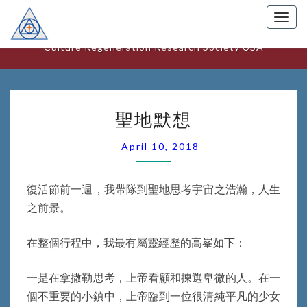
Togg
美國文化更新研究中心
navig
Culture Regeneration Research Society USA
聖
聖地默想
地
默
April 10, 2018
想
復活節前一週，我帶隊到聖地思考宇宙之浩瀚，人生
之前景。
在整個行程中，我最有屬靈經歷的高峯如下：
一是在拿撒勒思考，上帝看顧和揀選卑微的人。在一
個不重要的小鎮中，上帝臨到一位很清純平凡的少女