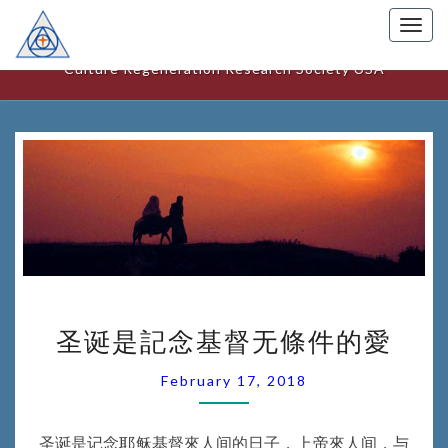
Togg
美國文化更新研究中心
navig
Culture Regeneration Research Society USA
圣
圣诞是記念基督无條件的愛
诞
是
February 17, 2018
記
念
基
圣诞是记念耶稣基督來人间的日子，上帝來人间，与