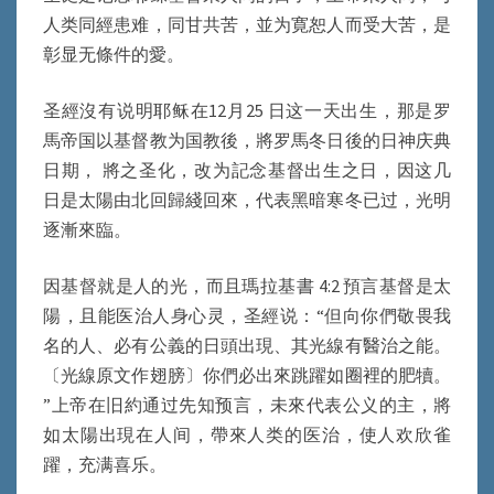
督
人类同經患难，同甘共苦，並为寛恕人而受大苦，是
无
條
彰显无條件的愛。
件
的
圣經沒有说明耶稣在12月25 日这一天出生，那是罗
愛
馬帝国以基督教为国教後，將罗馬冬日後的日神庆典
日期， 將之圣化，改为記念基督出生之日，因这几
日是太陽由北回歸綫回來，代表黑暗寒冬已过，光明
逐漸來臨。
因基督就是人的光，而且瑪拉基書 4:2 預言基督是太
陽，且能医治人身心灵，圣經说：“但向你們敬畏我
名的人、必有公義的日頭出現、其光線有醫治之能。
〔光線原文作翅膀〕你們必出來跳躍如圈裡的肥犢。
”上帝在旧約通过先知预言，未來代表公义的主，將
如太陽出現在人间，帶來人类的医治，使人欢欣雀
躍，充满喜乐。