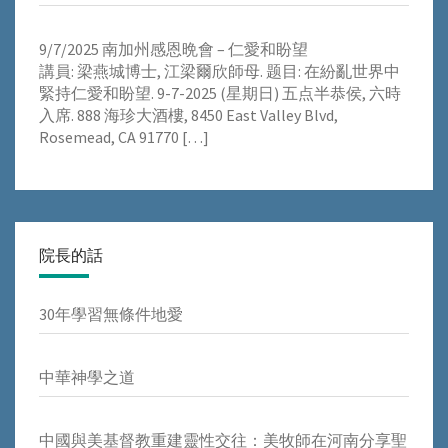
9/7/2025 南加州感恩晩會 – 仁愛和盼望
講員: 梁燕城博士, 江梁爾欣師母. 题目: 在紛亂世界中
緊持仁愛和盼望. 9-7-2025 (星期日) 五点半恭侯, 六時
入席. 888 海珍大酒樓, 8450 East Valley Blvd,
Rosemead, CA 91770
[…]
院長的話
30年學習無條件地愛
中華神學之道
中國與美基督教重建靈性交往：美牧師在河南分享聖