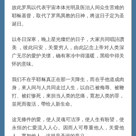
故此罗馬以代表宇宙本体光明及医治人间众生苦难的
耶稣基督，取代了罗馬異教的日神，將这日子定为圣
诞日。
以冬日深寒，晚上星光燦烂的日子，大家共同唱詩讚
美 ，彼此问安，关愛穷人，由此記念上帝对人类深
广无尽的愛护关懷，确有寒冷中得溫暖，黑暗中得关
怀的意味。
我们不在乎耶稣真正在那一天降生，而在乎他道成肉
身，來人间与人共同走过人生，以自己被侮辱、被鞭
打、被釘惨死，來担当人类的悲痛，寛恕人类的罪，
並死而復活，帶给人新生命。
这无條件的愛，使人灵魂可洁淨，使人生有盼望，使
永恒的仁愛流入人心。因而人可尊重他人，关愛他
人，寛恕他人。这就是圣诞的意义。